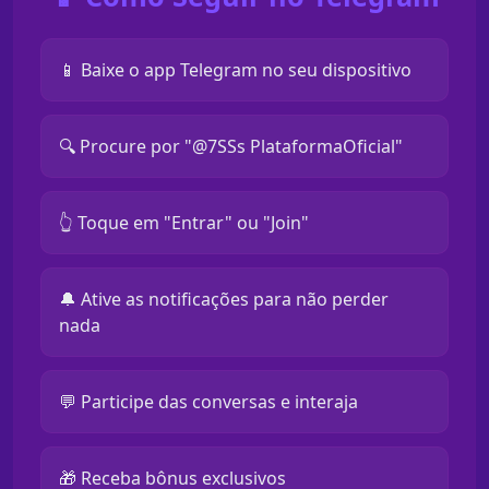
📱 Baixe o app Telegram no seu dispositivo
🔍 Procure por "@7SSs PlataformaOficial"
👆 Toque em "Entrar" ou "Join"
🔔 Ative as notificações para não perder
nada
💬 Participe das conversas e interaja
🎁 Receba bônus exclusivos