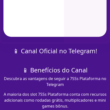
📱 Canal Oficial no Telegram!
📱 Benefícios do Canal
Descubra as vantagens de seguir a 7SSs Plataforma no
Telegram
A maioria dos slot 7SSs Plataforma conta com recursos
adicionais como rodadas grátis, multiplicadores e mini
games bônus.