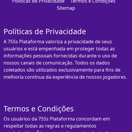
Políticas de Privacidade
Termos e Condições
Sitemap
Políticas de Privacidade
A 7SSs Plataforma valoriza a privacidade de seus
usuários e está empenhada em proteger todas as
informações pessoais fornecidas durante o uso de
nossos canais de comunicação. Todos os dados
coletados são utilizados exclusivamente para fins de
melhoria contínua da experiência de nossos jogadores.
Termos e Condições
Os usuários da 7SSs Plataforma concordam em
respeitar todas as regras e regulamentos