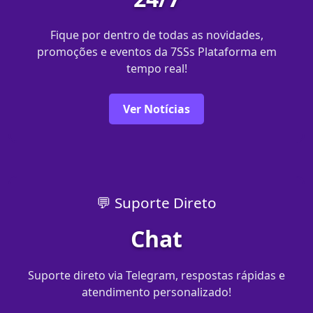
Fique por dentro de todas as novidades,
promoções e eventos da 7SSs Plataforma em
tempo real!
Ver Notícias
💬 Suporte Direto
Chat
Suporte direto via Telegram, respostas rápidas e
atendimento personalizado!