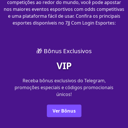
competições ao redor do mundo, você pode apostar
nos maiores eventos esportivos com odds competitivas
e uma plataforma fácil de usar. Confira os principais
esportes disponíveis no 7JJ Com Login Esportes:
🎁 Bônus Exclusivos
VIP
Receba bônus exclusivos do Telegram,
promoções especiais e códigos promocionais
únicos!
Ver Bônus