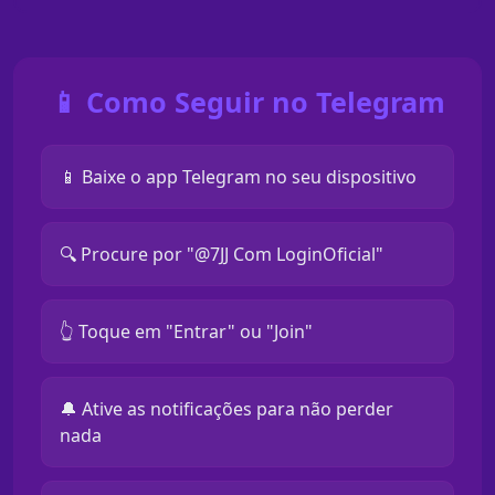
📱 Como Seguir no Telegram
📱 Baixe o app Telegram no seu dispositivo
🔍 Procure por "@7JJ Com LoginOficial"
👆 Toque em "Entrar" ou "Join"
🔔 Ative as notificações para não perder
nada