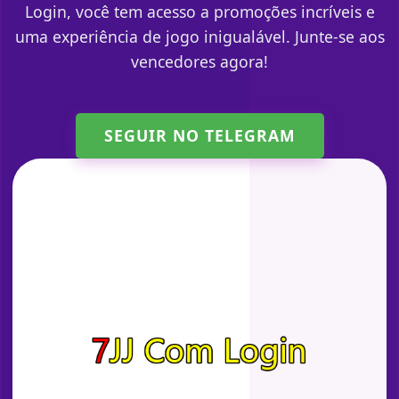
Login, você tem acesso a promoções incríveis e
uma experiência de jogo inigualável. Junte-se aos
vencedores agora!
SEGUIR NO TELEGRAM