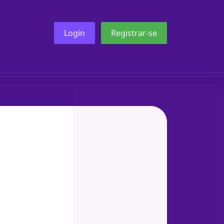
Login
Registrar-se