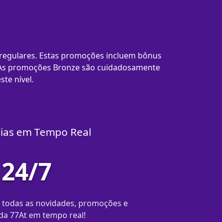
 regulares. Estas promoções incluem bônus
o. As promoções Bronze são cuidadosamente
te nível.
cias em Tempo Real
24/7
e todas as novidades, promoções e
da 77At em tempo real!