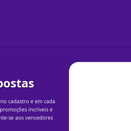
postas
 no cadastro e em cada
 promoções incríveis e
unte-se aos vencedores