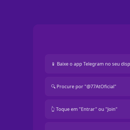
📱 Baixe o app Telegram no seu disp
🔍 Procure por "@77AtOficial"
👆 Toque em "Entrar" ou "Join"