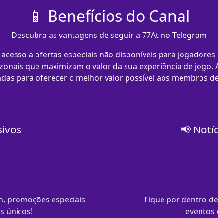
📱 Benefícios do Canal
Descubra as vantagens de seguir a 77At no Telegram
acesso a ofertas especiais não disponíveis para jogadores
 sazonais que maximizam o valor da sua experiência de jog
adas para oferecer o melhor valor possível aos membros des
sivos
📢 Notí
m, promoções especiais
Fique por dentro d
s únicos!
eventos 