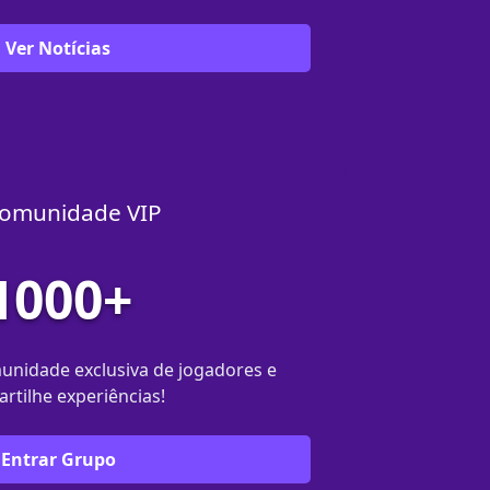
Ver Notícias
Comunidade VIP
1000+
unidade exclusiva de jogadores e
rtilhe experiências!
Entrar Grupo