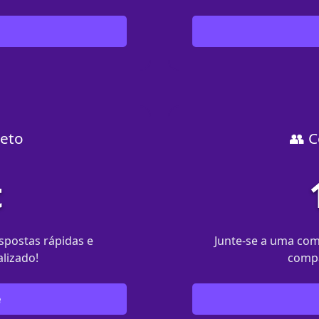
reto
👥 
t
espostas rápidas e
Junte-se a uma com
lizado!
compa
e