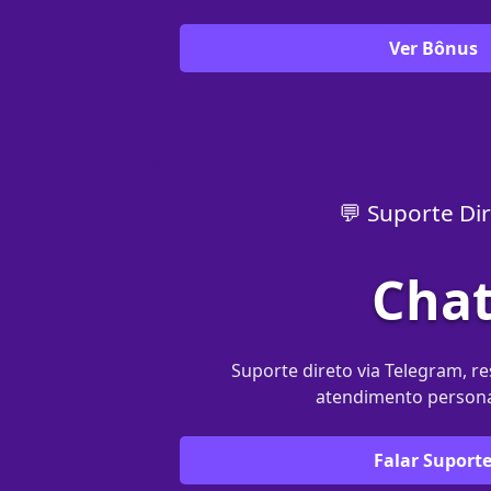
Ver Bônus
💬 Suporte Di
Cha
Suporte direto via Telegram, r
atendimento persona
Falar Suport