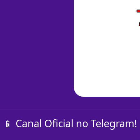
📱 Canal Oficial no Telegram!