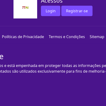
Acessos
Login
Registrar-se
Políticas de Privacidade
Termos e Condições
Sitemap
de
rios e está empenhada em proteger todas as informações p
tados são utilizados exclusivamente para fins de melhoria