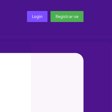
Login
Registrar-se