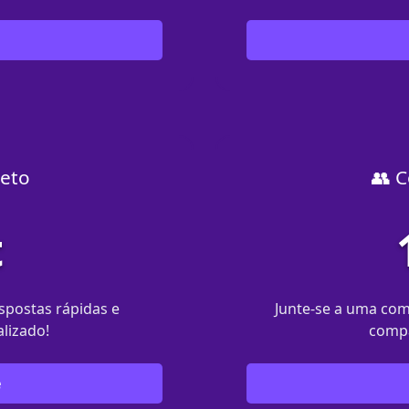
reto
👥 
t
espostas rápidas e
Junte-se a uma com
lizado!
compa
e