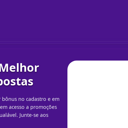
 Melhor
postas
r bônus no cadastro e em
 tem acesso a promoções
ualável. Junte-se aos