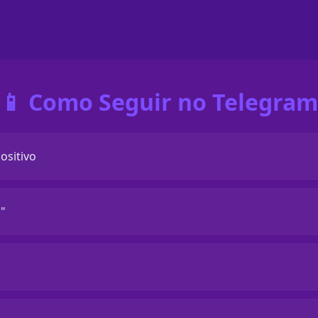
📱 Como Seguir no Telegram
ositivo
l"