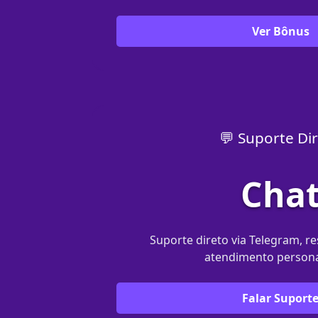
Ver Bônus
💬 Suporte Di
Cha
Suporte direto via Telegram, r
atendimento persona
Falar Suport