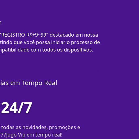
m
ão "REGISTRO R$+9~99" destacado em nossa
ntindo que você possa iniciar o processo de
patibilidade com todos os dispositivos.
cias em Tempo Real
24/7
e todas as novidades, promoções e
777Jogo Vip em tempo real!