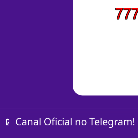
📱 Canal Oficial no Telegram!