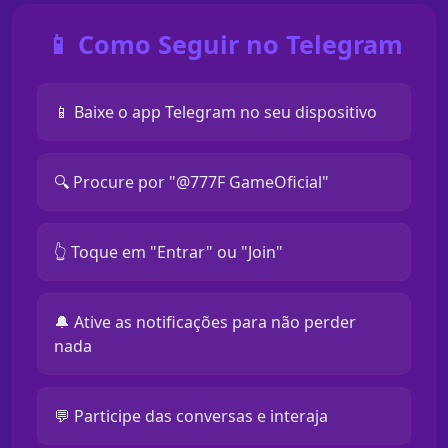
📱 Como Seguir no Telegram
📱 Baixe o app Telegram no seu dispositivo
🔍 Procure por "@777F GameOficial"
👆 Toque em "Entrar" ou "Join"
🔔 Ative as notificações para não perder
nada
💬 Participe das conversas e interaja