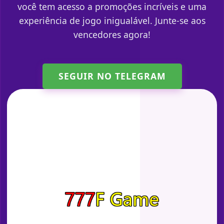
você tem acesso a promoções incríveis e uma
experiência de jogo inigualável. Junte-se aos
vencedores agora!
SEGUIR NO TELEGRAM