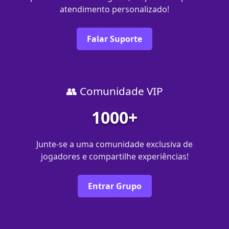
atendimento personalizado!
Falar Suporte
👥 Comunidade VIP
1000+
Junte-se a uma comunidade exclusiva de
jogadores e compartilhe experiências!
Entrar Grupo