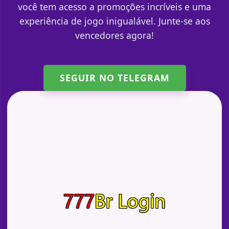
você tem acesso a promoções incríveis e uma
experiência de jogo inigualável. Junte-se aos
vencedores agora!
SEGUIR NO TELEGRAM