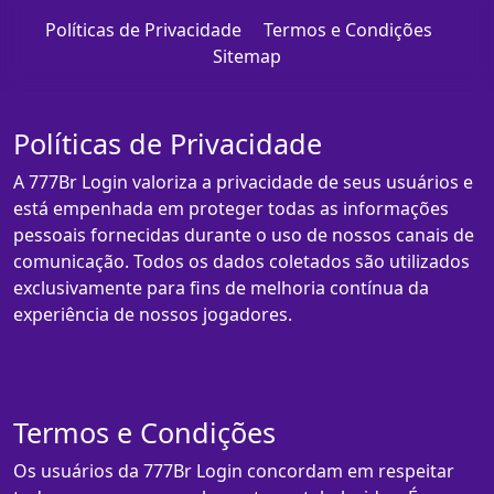
Políticas de Privacidade
Termos e Condições
Sitemap
Políticas de Privacidade
A 777Br Login valoriza a privacidade de seus usuários e
está empenhada em proteger todas as informações
pessoais fornecidas durante o uso de nossos canais de
comunicação. Todos os dados coletados são utilizados
exclusivamente para fins de melhoria contínua da
experiência de nossos jogadores.
Termos e Condições
Os usuários da 777Br Login concordam em respeitar