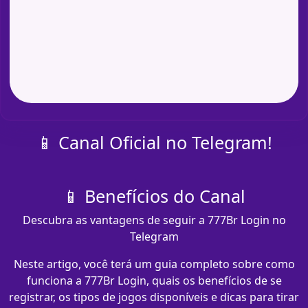
📱 Canal Oficial no Telegram!
📱 Benefícios do Canal
Descubra as vantagens de seguir a 777Br Login no
Telegram
Neste artigo, você terá um guia completo sobre como
funciona a 777Br Login, quais os benefícios de se
registrar, os tipos de jogos disponíveis e dicas para tirar