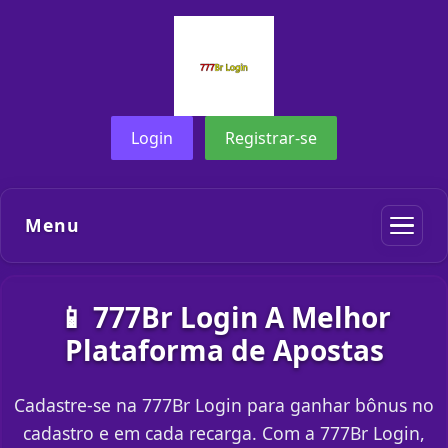
Login
Registrar-se
Menu
📱 777Br Login A Melhor
Plataforma de Apostas
Cadastre-se na 777Br Login para ganhar bônus no
cadastro e em cada recarga. Com a 777Br Login,