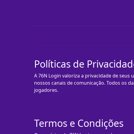
Políticas de Privacida
A 76N Login valoriza a privacidade de seus
nossos canais de comunicação. Todos os dad
jogadores.
Termos e Condições