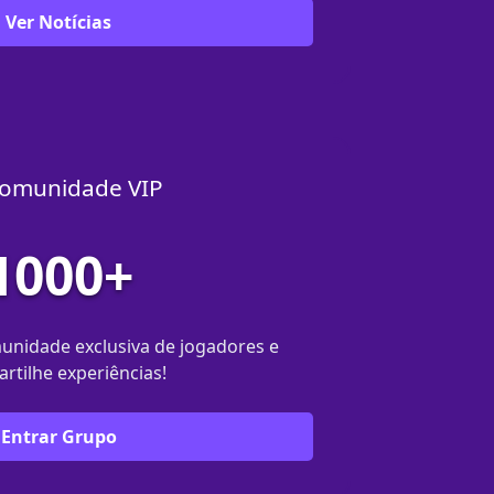
Ver Notícias
Comunidade VIP
1000+
unidade exclusiva de jogadores e
rtilhe experiências!
Entrar Grupo