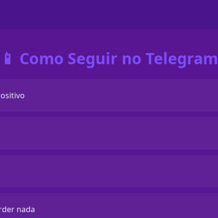
📱 Como Seguir no Telegram
ositivo
erder nada