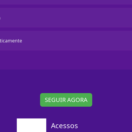
a
aticamente
SEGUIR AGORA
Acessos