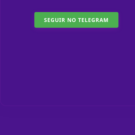
SEGUIR NO TELEGRAM