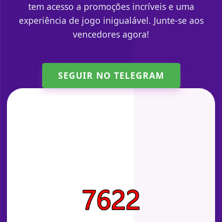
tem acesso a promoções incríveis e uma
experiência de jogo inigualável. Junte-se aos
vencedores agora!
SEGUIR NO TELEGRAM