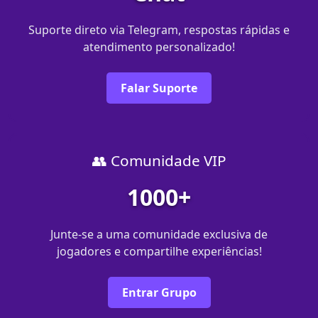
Suporte direto via Telegram, respostas rápidas e
atendimento personalizado!
Falar Suporte
👥 Comunidade VIP
1000+
Junte-se a uma comunidade exclusiva de
jogadores e compartilhe experiências!
Entrar Grupo