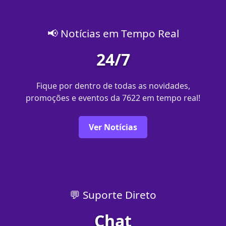
📢 Notícias em Tempo Real
24/7
Fique por dentro de todas as novidades,
promoções e eventos da 7622 em tempo real!
Ver Notícias
💬 Suporte Direto
Chat