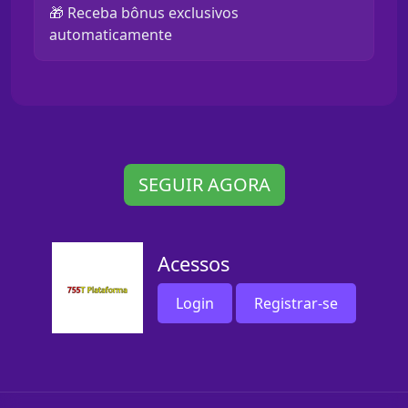
🎁 Receba bônus exclusivos
automaticamente
SEGUIR AGORA
Acessos
Login
Registrar-se