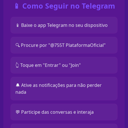
📱 Como Seguir no Telegram
📱 Baixe o app Telegram no seu dispositivo
🔍 Procure por "@755T PlataformaOficial"
👆 Toque em "Entrar" ou "Join"
🔔 Ative as notificações para não perder
nada
💬 Participe das conversas e interaja