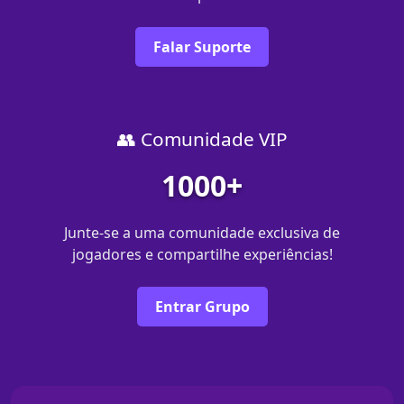
Falar Suporte
👥 Comunidade VIP
1000+
Junte-se a uma comunidade exclusiva de
jogadores e compartilhe experiências!
Entrar Grupo