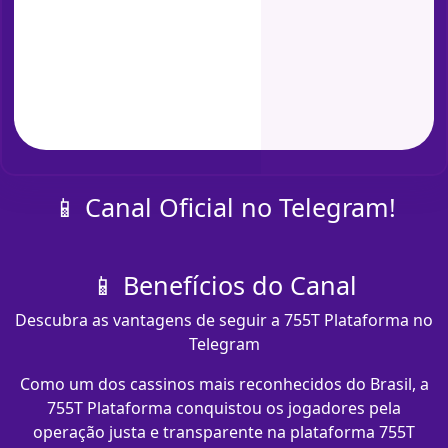
📱 Canal Oficial no Telegram!
📱 Benefícios do Canal
Descubra as vantagens de seguir a 755T Plataforma no
Telegram
Como um dos cassinos mais reconhecidos do Brasil, a
755T Plataforma conquistou os jogadores pela
operação justa e transparente na plataforma 755T