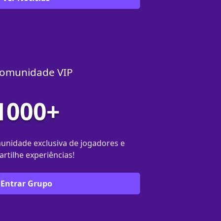
Comunidade VIP
1000+
unidade exclusiva de jogadores e
rtilhe experiências!
Entrar Grupo