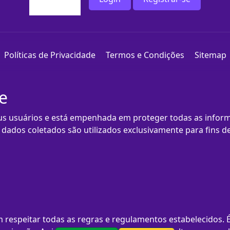
Políticas de Privacidade
Termos e Condições
Sitemap
de
eus usuários e está empenhada em proteger todas as infor
dados coletados são utilizados exclusivamente para fins d
espeitar todas as regras e regulamentos estabelecidos. É