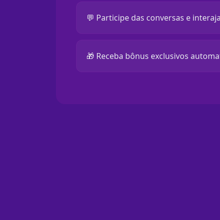
💬 Participe das conversas e interaj
🎁 Receba bônus exclusivos autom