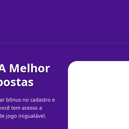
A Melhor
postas
ar bônus no cadastro e
você tem acesso a
e jogo inigualável.