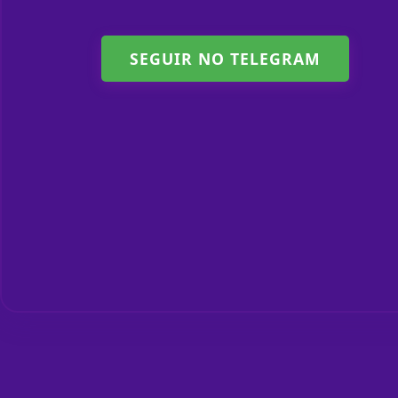
SEGUIR NO TELEGRAM