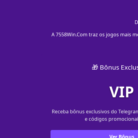
D
A 7558Win.Com traz os jogos mais m
🎁 Bônus Exclu
VIP
Receba bônus exclusivos do Telegra
e códigos promocionai
Ver Bônus