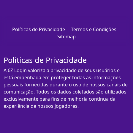
Políticas de Privacidade
Termos e Condições
Sitemap
Políticas de Privacidade
A 6Z Login valoriza a privacidade de seus usuários e
está empenhada em proteger todas as informações
pessoais fornecidas durante o uso de nossos canais de
comunicação. Todos os dados coletados são utilizados
exclusivamente para fins de melhoria contínua da
experiência de nossos jogadores.