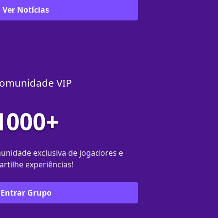
Ver Notícias
Comunidade VIP
1000+
unidade exclusiva de jogadores e
rtilhe experiências!
Entrar Grupo