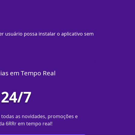
r usuário possa instalar o aplicativo sem
cias em Tempo Real
24/7
e todas as novidades, promoções e
da 6RRr em tempo real!