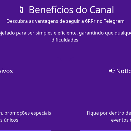
📱 Benefícios do Canal
Descubra as vantagens de seguir a 6RRr no Telegram
jetado para ser simples e eficiente, garantindo que qualque
dificuldades:
sivos
📢 Notí
m, promoções especiais
Fique por dentro d
s únicos!
eventos 