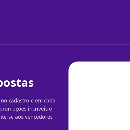
postas
 no cadastro e em cada
promoções incríveis e
unte-se aos vencedores