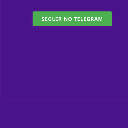
SEGUIR NO TELEGRAM