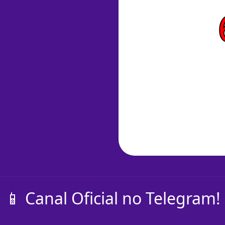
📱 Canal Oficial no Telegram!