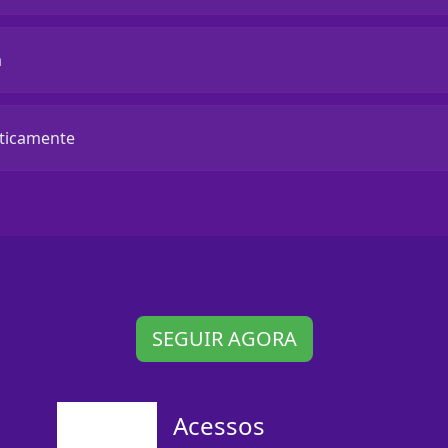
a
aticamente
SEGUIR AGORA
Acessos