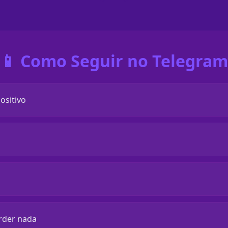
📱 Como Seguir no Telegram
ositivo
erder nada