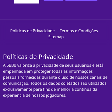
Políticas de Privacidade
Termos e Condições
Sitemap
Políticas de Privacidade
A 6BBb valoriza a privacidade de seus usuários e está
empenhada em proteger todas as informações
pessoais fornecidas durante o uso de nossos canais de
comunicação. Todos os dados coletados são utilizados
exclusivamente para fins de melhoria contínua da
experiência de nossos jogadores.