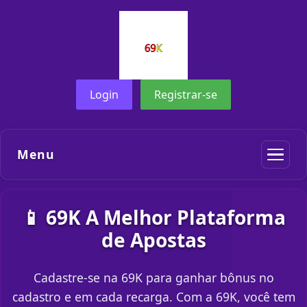
Login
Registrar-se
Menu
📱 69K A Melhor Plataforma
de Apostas
Cadastre-se na 69K para ganhar bônus no
cadastro e em cada recarga. Com a 69K, você tem