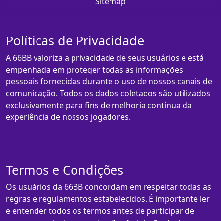
Sitemap
Políticas de Privacidade
A 66BB valoriza a privacidade de seus usuários e está
empenhada em proteger todas as informações
pessoais fornecidas durante o uso de nossos canais de
comunicação. Todos os dados coletados são utilizados
exclusivamente para fins de melhoria contínua da
experiência de nossos jogadores.
Termos e Condições
Os usuários da 66BB concordam em respeitar todas as
regras e regulamentos estabelecidos. É importante ler
e entender todos os termos antes de participar de