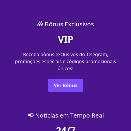
🎁 Bônus Exclusivos
VIP
Receba bônus exclusivos do Telegram,
promoções especiais e códigos promocionais
únicos!
Ver Bônus
📢 Notícias em Tempo Real
24/7