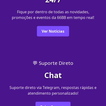
Fique por dentro de todas as novidades,
promoções e eventos da 66BB em tempo real!
Ver Notícias
💬 Suporte Direto
Chat
Suporte direto via Telegram, respostas rápidas e
atendimento personalizado!