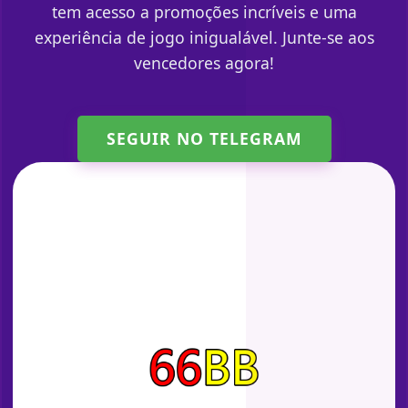
tem acesso a promoções incríveis e uma
experiência de jogo inigualável. Junte-se aos
vencedores agora!
SEGUIR NO TELEGRAM