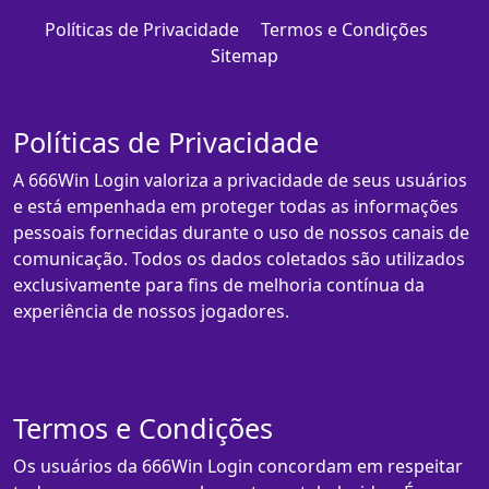
Políticas de Privacidade
Termos e Condições
Sitemap
Políticas de Privacidade
A 666Win Login valoriza a privacidade de seus usuários
e está empenhada em proteger todas as informações
pessoais fornecidas durante o uso de nossos canais de
comunicação. Todos os dados coletados são utilizados
exclusivamente para fins de melhoria contínua da
experiência de nossos jogadores.
Termos e Condições
Os usuários da 666Win Login concordam em respeitar