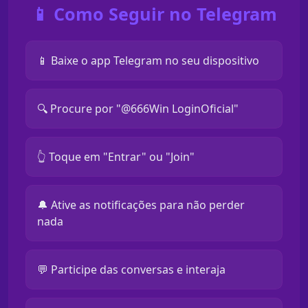
📱 Como Seguir no Telegram
📱 Baixe o app Telegram no seu dispositivo
🔍 Procure por "@666Win LoginOficial"
👆 Toque em "Entrar" ou "Join"
🔔 Ative as notificações para não perder
nada
💬 Participe das conversas e interaja