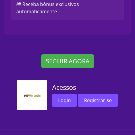
🎁 Receba bônus exclusivos
automaticamente
SEGUIR AGORA
Acessos
Login
Registrar-se