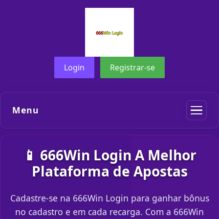
Login
Registrar-se
Menu
📱 666Win Login A Melhor
Plataforma de Apostas
Cadastre-se na 666Win Login para ganhar bônus
no cadastro e em cada recarga. Com a 666Win