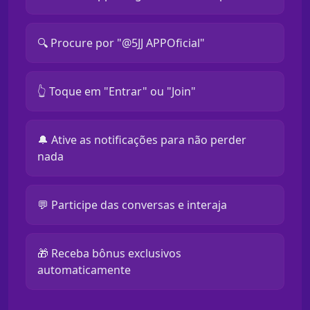
🔍 Procure por "@5JJ APPOficial"
👆 Toque em "Entrar" ou "Join"
🔔 Ative as notificações para não perder
nada
💬 Participe das conversas e interaja
🎁 Receba bônus exclusivos
automaticamente