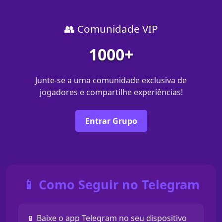
👥 Comunidade VIP
1000+
Junte-se a uma comunidade exclusiva de
jogadores e compartilhe experiências!
Entrar Grupo
📱 Como Seguir no Telegram
📱 Baixe o app Telegram no seu dispositivo