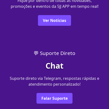
Fique por dentro de todas as novidades,
promoções e eventos da 5JJ APP em tempo real!
Ver Notícias
💬 Suporte Direto
Chat
Suporte direto via Telegram, respostas rápidas e
atendimento personalizado!
Falar Suporte