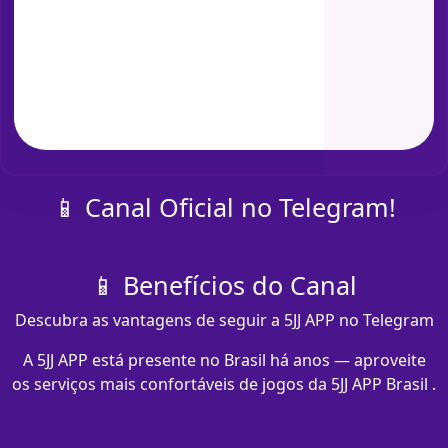
📱 Canal Oficial no Telegram!
📱 Benefícios do Canal
Descubra as vantagens de seguir a 5JJ APP no Telegram
A 5JJ APP está presente no Brasil há anos — aproveite
os serviços mais confortáveis de jogos da 5JJ APP Brasil .