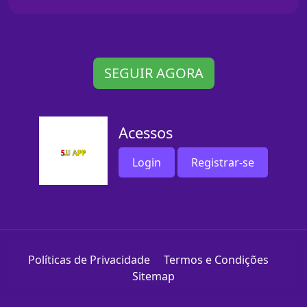
SEGUIR AGORA
Acessos
Login
Registrar-se
Políticas de Privacidade
Termos e Condições
Sitemap