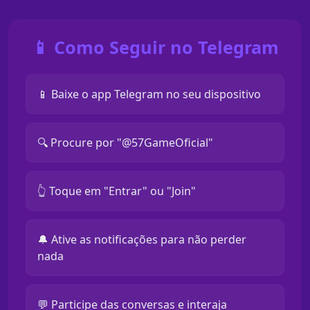
📱 Como Seguir no Telegram
📱 Baixe o app Telegram no seu dispositivo
🔍 Procure por "@57GameOficial"
👆 Toque em "Entrar" ou "Join"
🔔 Ative as notificações para não perder
nada
💬 Participe das conversas e interaja