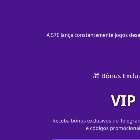
A 57E lança constantemente jogos desaf
🎁 Bônus Exclu
VIP
Receba bônus exclusivos do Telegra
e códigos promocionai