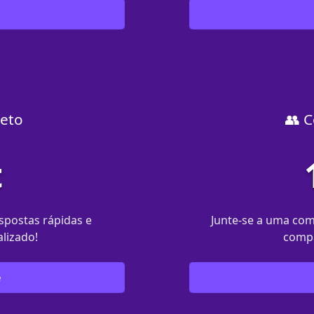
reto
👥 
t
espostas rápidas e
Junte-se a uma com
lizado!
compa
e