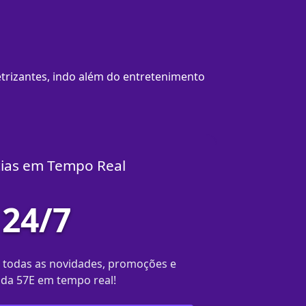
etrizantes, indo além do entretenimento
cias em Tempo Real
24/7
e todas as novidades, promoções e
 da 57E em tempo real!