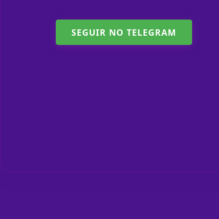
SEGUIR NO TELEGRAM