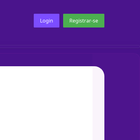
Login
Registrar-se