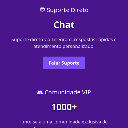
💬 Suporte Direto
Chat
Suporte direto via Telegram, respostas rápidas e
atendimento personalizado!
Falar Suporte
👥 Comunidade VIP
1000+
Junte-se a uma comunidade exclusiva de