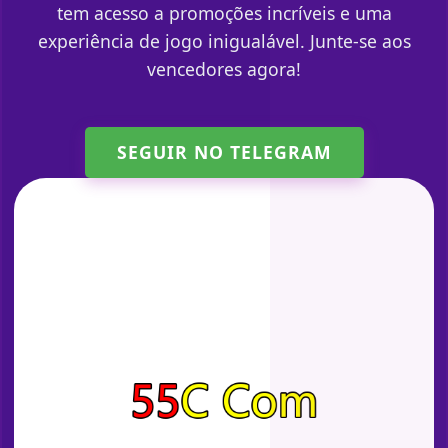
tem acesso a promoções incríveis e uma
experiência de jogo inigualável. Junte-se aos
vencedores agora!
SEGUIR NO TELEGRAM