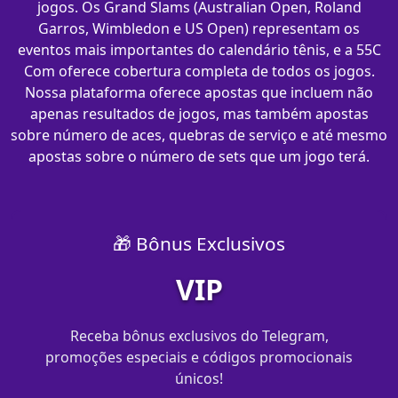
jogos. Os Grand Slams (Australian Open, Roland
Garros, Wimbledon e US Open) representam os
eventos mais importantes do calendário tênis, e a 55C
Com oferece cobertura completa de todos os jogos.
Nossa plataforma oferece apostas que incluem não
apenas resultados de jogos, mas também apostas
sobre número de aces, quebras de serviço e até mesmo
apostas sobre o número de sets que um jogo terá.
🎁 Bônus Exclusivos
VIP
Receba bônus exclusivos do Telegram,
promoções especiais e códigos promocionais
únicos!