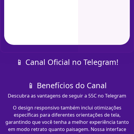
📱 Canal Oficial no Telegram!
📱 Benefícios do Canal
Descubra as vantagens de seguir a 55C no Telegram
O design responsivo também inclui otimizações
específicas para diferentes orientações de tela,
garantindo que você tenha a melhor experiência tanto
em modo retrato quanto paisagem. Nossa interface