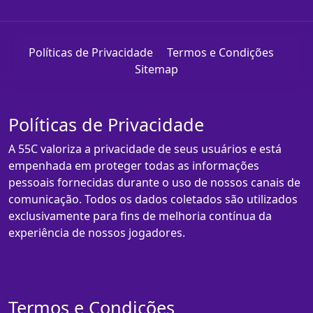
Políticas de Privacidade
Termos e Condições
Sitemap
Políticas de Privacidade
A 55C valoriza a privacidade de seus usuários e está
empenhada em proteger todas as informações
pessoais fornecidas durante o uso de nossos canais de
comunicação. Todos os dados coletados são utilizados
exclusivamente para fins de melhoria contínua da
experiência de nossos jogadores.
Termos e Condições