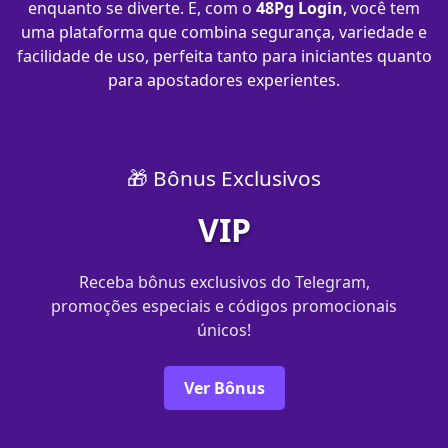
enquanto se diverte. E, com o
48Pg Login
, você tem
uma plataforma que combina segurança, variedade e
facilidade de uso, perfeita tanto para iniciantes quanto
para apostadores experientes.
🎁 Bônus Exclusivos
VIP
Receba bônus exclusivos do Telegram,
promoções especiais e códigos promocionais
únicos!
Ver Bônus