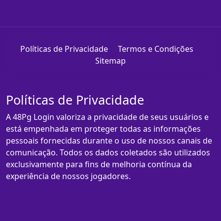
Políticas de Privacidade
Termos e Condições
Sitemap
Políticas de Privacidade
A 48Pg Login valoriza a privacidade de seus usuários e
está empenhada em proteger todas as informações
pessoais fornecidas durante o uso de nossos canais de
comunicação. Todos os dados coletados são utilizados
exclusivamente para fins de melhoria contínua da
experiência de nossos jogadores.