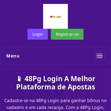
Login
Registrar-se
Menu
📱 48Pg Login A Melhor
Plataforma de Apostas
Cadastre-se na 48Pg Login para ganhar bônus no
cadastro e em cada recarga. Com a 48Pg Login,