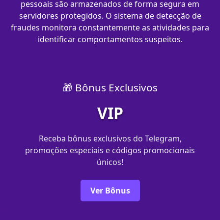
pessoais são armazenados de forma segura em
servidores protegidos. O sistema de detecção de
fraudes monitora constantemente as atividades para
identificar comportamentos suspeitos.
🎁 Bônus Exclusivos
VIP
Receba bônus exclusivos do Telegram,
promoções especiais e códigos promocionais
únicos!
Ver Bônus