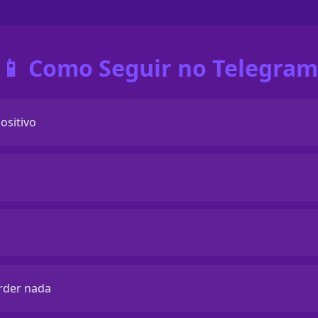
📱 Como Seguir no Telegram
ositivo
erder nada