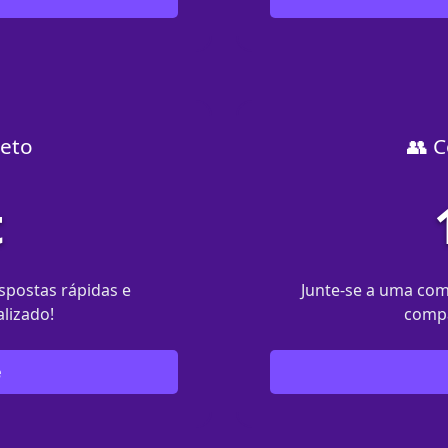
reto
👥 
t
espostas rápidas e
Junte-se a uma com
lizado!
compa
e