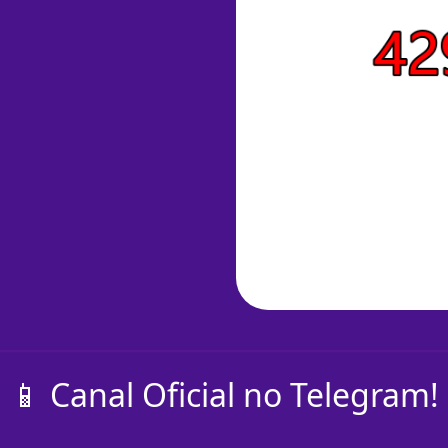
📱 Canal Oficial no Telegram!