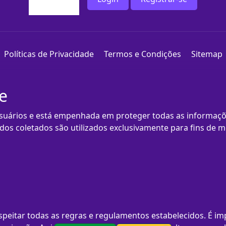
Políticas de Privacidade
Termos e Condições
Sitemap
de
usuários e está empenhada em proteger todas as informaçõ
os coletados são utilizados exclusivamente para fins de m
eitar todas as regras e regulamentos estabelecidos. É imp