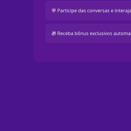
💬 Participe das conversas e interaj
🎁 Receba bônus exclusivos autom