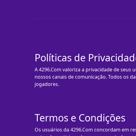
Políticas de Privacida
A 4296.Com valoriza a privacidade de seus 
nossos canais de comunicação. Todos os dad
jogadores.
Termos e Condições
Os usuários da 4296.Com concordam em resp