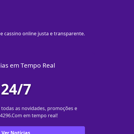
 cassino online justa e transparente.
cias em Tempo Real
24/7
e todas as novidades, promoções e
 4296.Com em tempo real!
Ver Notícias