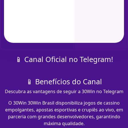
📱 Canal Oficial no Telegram!
📱 Benefícios do Canal
Descubra as vantagens de seguir a 30Win no Telegram
O 30Win 30Win Brasil disponibiliza jogos de cassino
empolgantes, apostas esportivas e crupiês ao vivo, em
parceria com grandes desenvolvedores, garantindo
máxima qualidade.