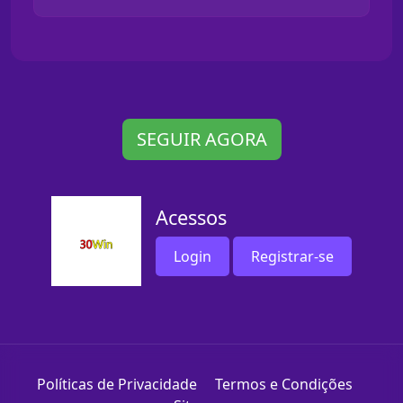
SEGUIR AGORA
Acessos
Login
Registrar-se
Políticas de Privacidade
Termos e Condições