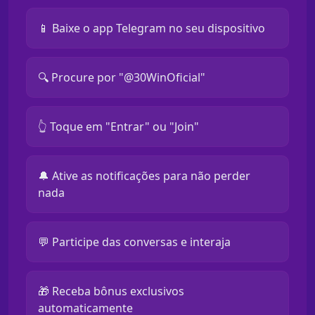
📱 Baixe o app Telegram no seu dispositivo
🔍 Procure por "@30WinOficial"
👆 Toque em "Entrar" ou "Join"
🔔 Ative as notificações para não perder
nada
💬 Participe das conversas e interaja
🎁 Receba bônus exclusivos
automaticamente