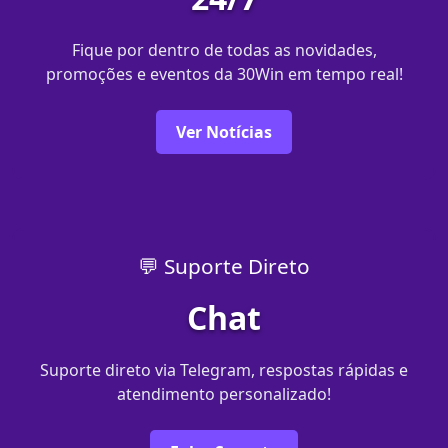
Fique por dentro de todas as novidades,
promoções e eventos da 30Win em tempo real!
Ver Notícias
💬 Suporte Direto
Chat
Suporte direto via Telegram, respostas rápidas e
atendimento personalizado!