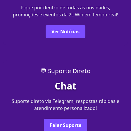
Fique por dentro de todas as novidades,
promoções e eventos da 2L Win em tempo real!
Ver Notícias
💬 Suporte Direto
Chat
Suporte direto via Telegram, respostas rápidas e
atendimento personalizado!
Falar Suporte