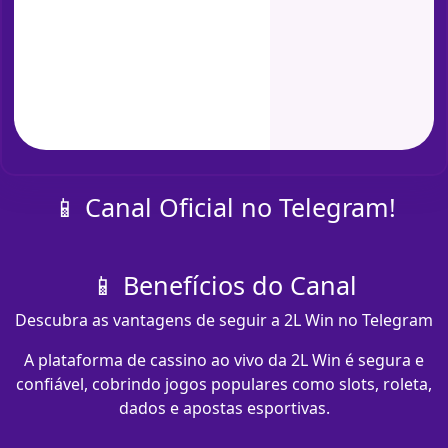
📱 Canal Oficial no Telegram!
📱 Benefícios do Canal
Descubra as vantagens de seguir a 2L Win no Telegram
A plataforma de cassino ao vivo da 2L Win é segura e
confiável, cobrindo jogos populares como slots, roleta,
dados e apostas esportivas.