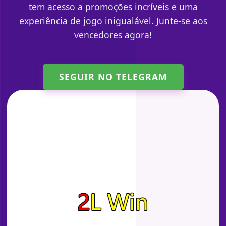
tem acesso a promoções incríveis e uma
experiência de jogo inigualável. Junte-se aos
vencedores agora!
SEGUIR NO TELEGRAM