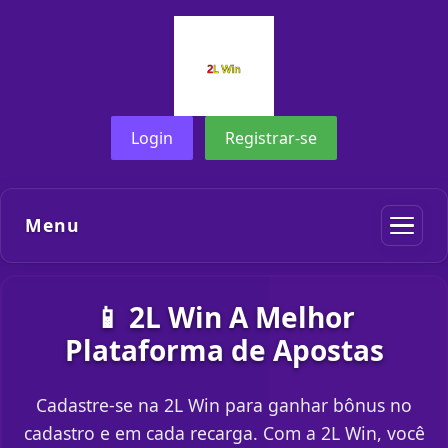
Login
Registrar-se
Menu
📱 2L Win A Melhor
Plataforma de Apostas
Cadastre-se na 2L Win para ganhar bônus no
cadastro e em cada recarga. Com a 2L Win, você