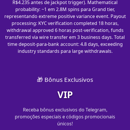
R$4.235 antes de jackpot trigger). Mathematical
probability: ~1 em 2.8M spins para Grand tier,
representando extreme positive variance event. Payout
processing: KYC verification completed 18 horas,
withdrawal approved 6 horas post-verification, funds
transferred via wire transfer em 3 business days. Total
time deposit-para-bank account: 4.8 days, exceeding
industry standards para large withdrawals.
🎁 Bônus Exclusivos
VIP
Receba bônus exclusivos do Telegram,
promoções especiais e códigos promocionais
únicos!