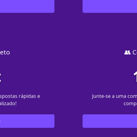
reto
👥 
t
espostas rápidas e
Junte-se a uma com
lizado!
compa
e