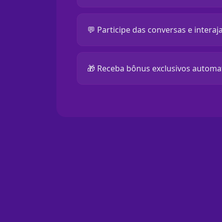
💬 Participe das conversas e interaj
🎁 Receba bônus exclusivos autom