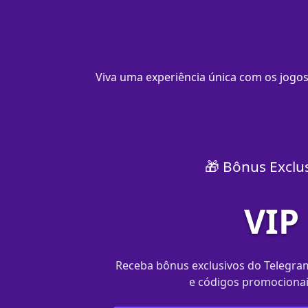
Viva uma experiência única com os jogos
🎁 Bônus Exclu
VIP
Receba bônus exclusivos do Telegra
e códigos promocionai