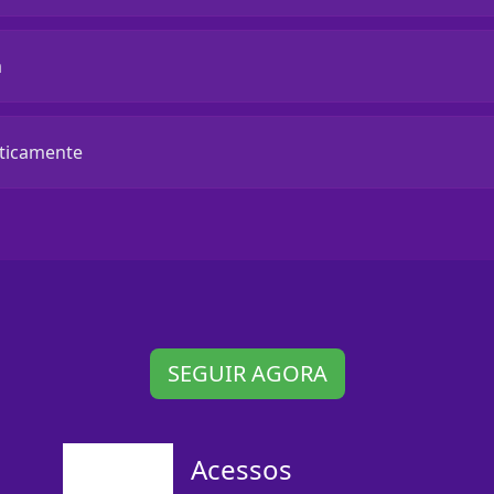
a
aticamente
SEGUIR AGORA
Acessos