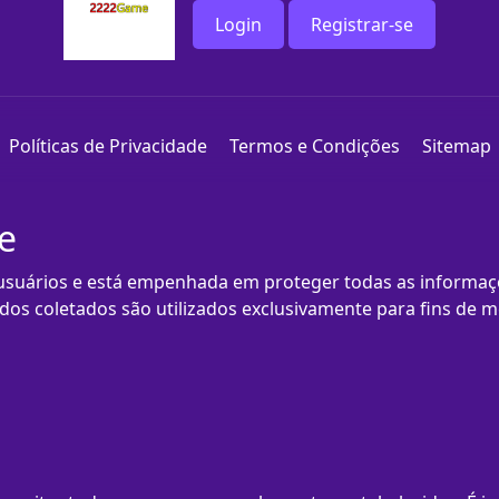
Login
Registrar-se
Políticas de Privacidade
Termos e Condições
Sitemap
de
 usuários e está empenhada em proteger todas as informaç
os coletados são utilizados exclusivamente para fins de m