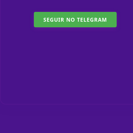
SEGUIR NO TELEGRAM