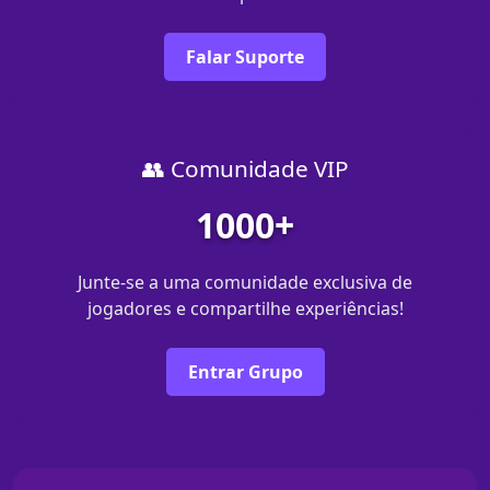
Falar Suporte
👥 Comunidade VIP
1000+
Junte-se a uma comunidade exclusiva de
jogadores e compartilhe experiências!
Entrar Grupo