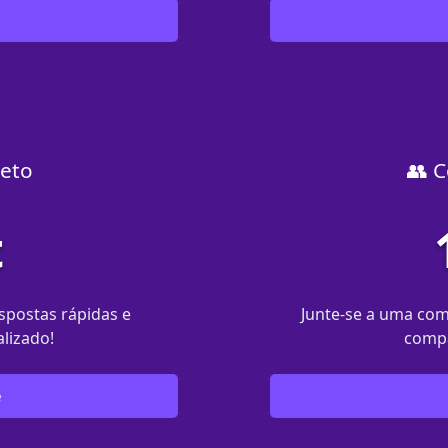
reto
👥 
t
espostas rápidas e
Junte-se a uma com
lizado!
compa
e