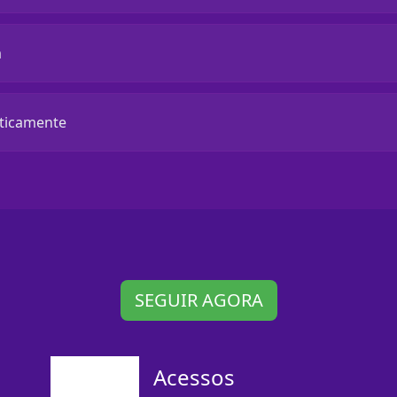
a
aticamente
SEGUIR AGORA
Acessos