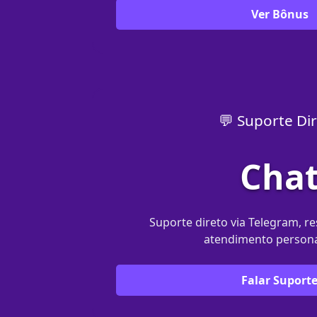
Ver Bônus
💬 Suporte Di
Cha
Suporte direto via Telegram, r
atendimento persona
Falar Suport