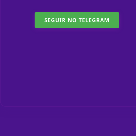
SEGUIR NO TELEGRAM