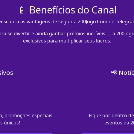
📱 Benefícios do Canal
escubra as vantagens de seguir a 200Jogo.Com no Telegr
para se divertir e ainda ganhar prêmios incríveis — a 200
exclusivos para multiplicar seus lucros.
sivos
📢 Notí
m, promoções especiais
Fique por dentro d
s únicos!
eventos da 2