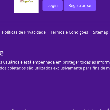
Login
Registrar-se
Políticas de Privacidade
Termos e Condições
Sitemap
de
eus usuários e está empenhada em proteger todas as inform
os coletados são utilizados exclusivamente para fins de m