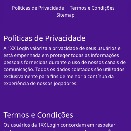
Políticas de Privacidade
Termos e Condições
Sitemap
Políticas de Privacidade
A 1XX Login valoriza a privacidade de seus usuários e
está empenhada em proteger todas as informações
pessoais fornecidas durante o uso de nossos canais de
comunicação. Todos os dados coletados são utilizados
exclusivamente para fins de melhoria contínua da
experiência de nossos jogadores.
Termos e Condições
Os usuários da 1XX Login concordam em respeitar