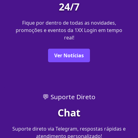
24/7
Fique por dentro de todas as novidades,
promoções e eventos da 1XX Login em tempo
real!
Ver Notícias
💬 Suporte Direto
Chat
Suporte direto via Telegram, respostas rápidas e
atendimento personalizado!