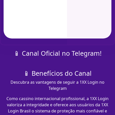
📱 Canal Oficial no Telegram!
📱 Benefícios do Canal
Descubra as vantagens de seguir a 1XX Login no
Telegram
Como cassino internacional profissional, a 1XX Login
valoriza a integridade e oferece aos usuários da 1XX
Login Brasil o sistema de proteção mais confiável e