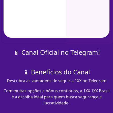
📱 Canal Oficial no Telegram!
📱 Benefícios do Canal
Descubra as vantagens de seguir a 1XX no Telegram
Com muitas opções e bônus contínuos, a 1XX 1XX Brasil
é a escolha ideal para quem busca segurança e
lucratividade.