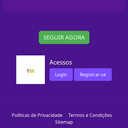
SEGUIR AGORA
Acessos
Login
Registrar-se
Políticas de Privacidade
Termos e Condições
Sitemap