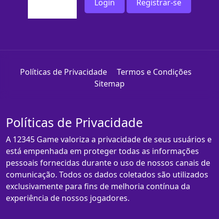
Login
Registrar-se
Políticas de Privacidade
Termos e Condições
Sitemap
Políticas de Privacidade
A 12345 Game valoriza a privacidade de seus usuários e
está empenhada em proteger todas as informações
pessoais fornecidas durante o uso de nossos canais de
comunicação. Todos os dados coletados são utilizados
exclusivamente para fins de melhoria contínua da
experiência de nossos jogadores.