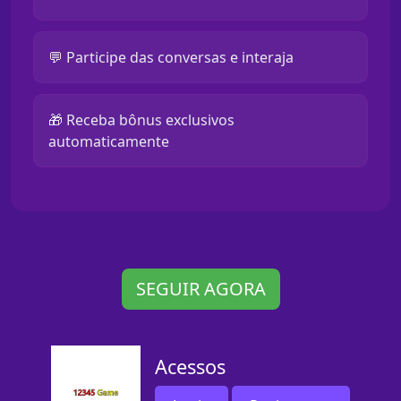
💬 Participe das conversas e interaja
🎁 Receba bônus exclusivos
automaticamente
SEGUIR AGORA
Acessos