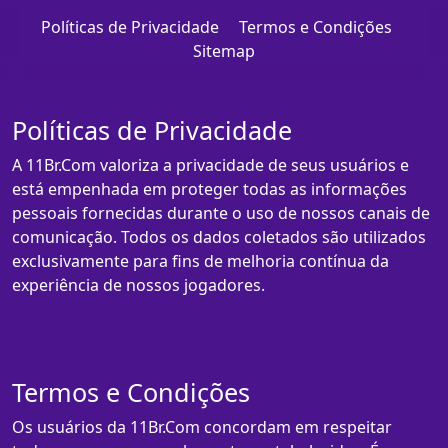
Políticas de Privacidade
Termos e Condições
Sitemap
Políticas de Privacidade
A 11Br.Com valoriza a privacidade de seus usuários e
está empenhada em proteger todas as informações
pessoais fornecidas durante o uso de nossos canais de
comunicação. Todos os dados coletados são utilizados
exclusivamente para fins de melhoria contínua da
experiência de nossos jogadores.
Termos e Condições
Os usuários da 11Br.Com concordam em respeitar