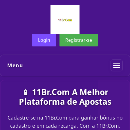
Login
Registrar-se
Menu
📱 11Br.Com A Melhor
Plataforma de Apostas
Cadastre-se na 11Br.Com para ganhar bônus no
cadastro e em cada recarga. Com a 11Br.Com,