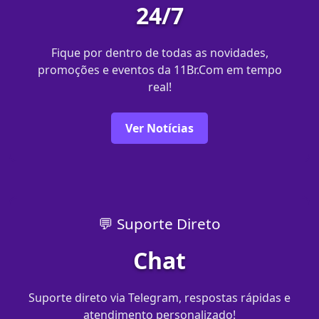
24/7
Fique por dentro de todas as novidades,
promoções e eventos da 11Br.Com em tempo
real!
Ver Notícias
💬 Suporte Direto
Chat
Suporte direto via Telegram, respostas rápidas e
atendimento personalizado!