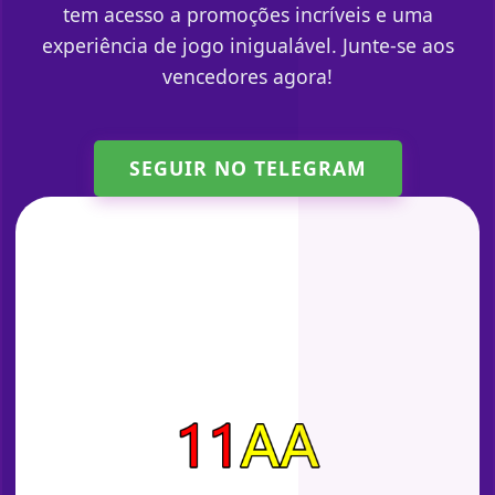
tem acesso a promoções incríveis e uma
experiência de jogo inigualável. Junte-se aos
vencedores agora!
SEGUIR NO TELEGRAM