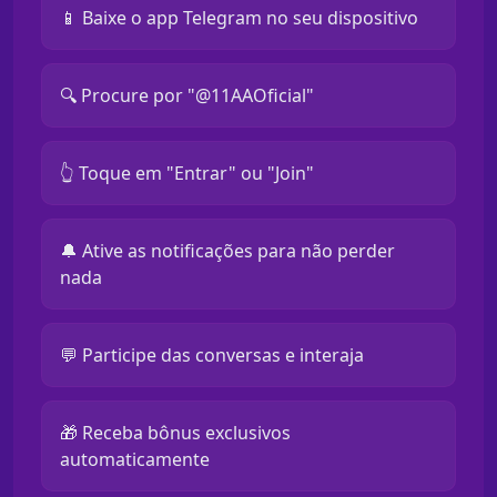
📱 Baixe o app Telegram no seu dispositivo
🔍 Procure por "@11AAOficial"
👆 Toque em "Entrar" ou "Join"
🔔 Ative as notificações para não perder
nada
💬 Participe das conversas e interaja
🎁 Receba bônus exclusivos
automaticamente