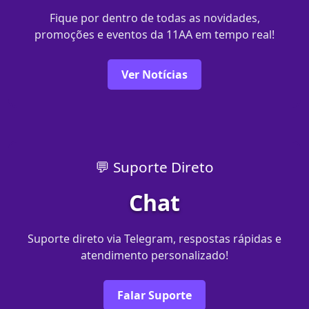
Fique por dentro de todas as novidades,
promoções e eventos da 11AA em tempo real!
Ver Notícias
💬 Suporte Direto
Chat
Suporte direto via Telegram, respostas rápidas e
atendimento personalizado!
Falar Suporte