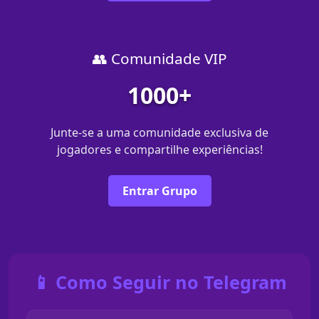
👥 Comunidade VIP
1000+
Junte-se a uma comunidade exclusiva de
jogadores e compartilhe experiências!
Entrar Grupo
📱 Como Seguir no Telegram