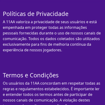
Políticas de Privacidade
A 11AA valoriza a privacidade de seus usuários e está
empenhada em proteger todas as informações
pessoais fornecidas durante o uso de nossos canais de
comunicação. Todos os dados coletados são utilizados
exclusivamente para fins de melhoria contínua da
experiência de nossos jogadores.
Termos e Condições
Os usuários da 11AA concordam em respeitar todas as
regras e regulamentos estabelecidos. É importante ler
e entender todos os termos antes de participar de
nossos canais de comunicação. A violação destes