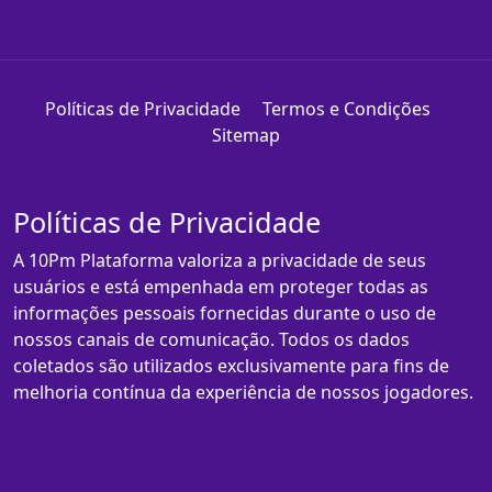
Políticas de Privacidade
Termos e Condições
Sitemap
Políticas de Privacidade
A 10Pm Plataforma valoriza a privacidade de seus
usuários e está empenhada em proteger todas as
informações pessoais fornecidas durante o uso de
nossos canais de comunicação. Todos os dados
coletados são utilizados exclusivamente para fins de
melhoria contínua da experiência de nossos jogadores.