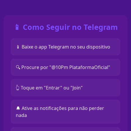
📱 Como Seguir no Telegram
📱 Baixe o app Telegram no seu dispositivo
🔍 Procure por "@10Pm PlataformaOficial"
👆 Toque em "Entrar" ou "Join"
🔔 Ative as notificações para não perder
nada