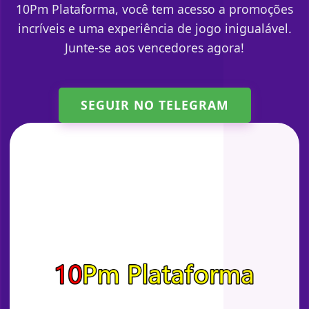
10Pm Plataforma, você tem acesso a promoções
incríveis e uma experiência de jogo inigualável.
Junte-se aos vencedores agora!
SEGUIR NO TELEGRAM